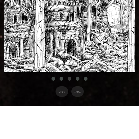
prev
next